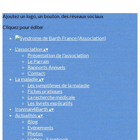
Ajoutez un logo, un bouton, des réseaux sociaux
Cliquez pour éditer
L'association
▴
▾
Présentation de l'association
Le Parrain
Rapports Annuels
Contact
La maladie
▴
▾
Les symptômes de la maladie
Fiches pratiques
La recherche médicale
Les livrets explicatifs
Ironman4Barth
▴
▾
Actualités
▴
▾
Blog
Evènements
Photos
Vidéos - Facebook