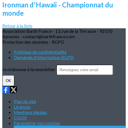
Ironman d'Hawaii - Championnat du
monde
Retour à la liste
Association Barth France - 13, rue de la Terrasse - 92150
Suresnes - contact@barthfrance.com
Protection des données - RGPD
Politique de confidentialité
Demande d'information RGPD
Je m'abonne à la newsletter
OK
Plan du site
Licences
Mentions légales
CGUV
Paramétrer vos cookies