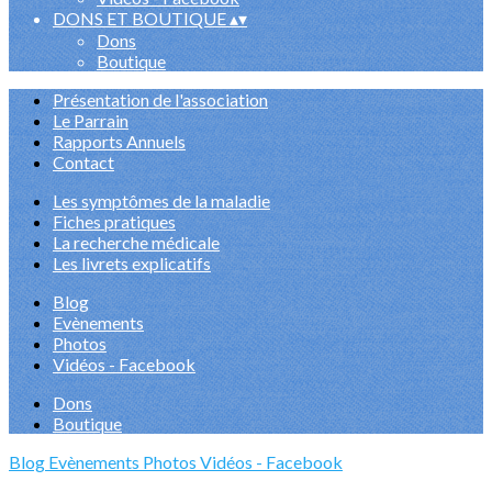
DONS ET BOUTIQUE
▴
▾
Dons
Boutique
Présentation de l'association
Le Parrain
Rapports Annuels
Contact
Les symptômes de la maladie
Fiches pratiques
La recherche médicale
Les livrets explicatifs
Blog
Evènements
Photos
Vidéos - Facebook
Dons
Boutique
Blog
Evènements
Photos
Vidéos - Facebook