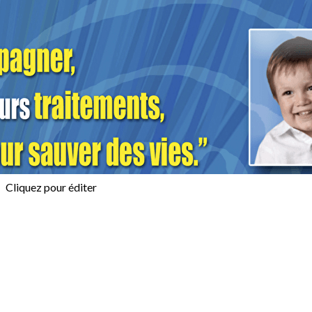
Menu
<
>
Blog
Evènements
Photos
Vidéos - Facebook
?>
Images de la page d'accueil
Cliquez pour éditer