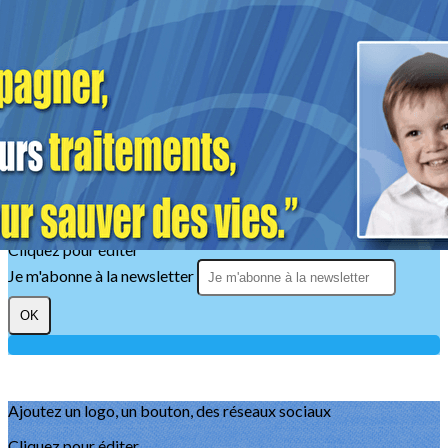
Exporter les lignes sélectionnées
Exporter toutes les colonnes
Exporter uniquement les colonnes affichées
Menu
?>
Images de la page d'accueil
Cliquez pour éditer
Texte, bouton et/ou inscription à la newsletter
Cliquez pour éditer
Je m'abonne à la newsletter
OK
Ajoutez un logo, un bouton, des réseaux sociaux
Cliquez pour éditer