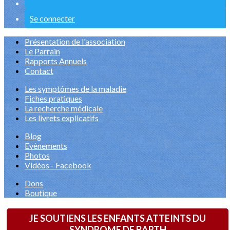
Se connecter
Présentation de l'association
Le Parrain
Rapports Annuels
Contact
Les symptômes de la maladie
Fiches pratiques
La recherche médicale
Les livrets explicatifs
Blog
Evènements
Photos
Vidéos - Facebook
Dons
Boutique
JE SOUTIENS LES ENFANTS ATTEINTS DU
SYNDROME DE BARTH