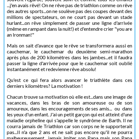
...j'en avais rêvé! On ne rêve pas de triathlon comme on rêve
des autres sports...on ne soulève pas des coupes devant des
millions de spectateurs, on ne court pas devant un stade
hurlant...on rêve simplement de passer une ligne d'arrivée
(même en rampant dans la nuit!) et d'entendre crier "you are
an Ironman!"
Mais on sait d'avance que le rêve se transformera aussi en
cauchemar, le cauchemar du deuxième semi-marathon
après plus de 200 kilomètres dans les jambes...et il faudra
passer la ligne d'arrivée pour que le cauchemar soit oublié
instantanément et redevienne rêve absolu!
Qu'est ce qui fera alors avancer le triathlète dans ces
derniers kilomètres? La motivation !
Chacun trouve sa motivation où elle est...dans une image de
vacances, dans les bras de son amoureuse ou de son
amoureux, dans les encouragements de ses amis... ou dans
les yeux d'un enfant. J'ai un petit garçon qui est atteint d'une
maladie orpheline qui s'appelle le syndrôme de Barth. Il ne
courra jamais de Triathlon car son corps ne le supporterait
pas...Il n'a que 2 ans et ne sait pas encore qu'il ne pourra
malheureusement jamais imiter son Papa mais son Papa