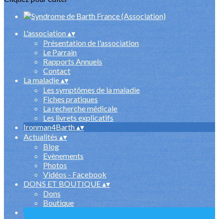
L'association
▴
▾
Présentation de l'association
Le Parrain
Rapports Annuels
Contact
La maladie
▴
▾
Les symptômes de la maladie
Fiches pratiques
La recherche médicale
Les livrets explicatifs
Ironman4Barth
▴
▾
Actualités
▴
▾
Blog
Evènements
Photos
Vidéos - Facebook
DONS ET BOUTIQUE
▴
▾
Dons
Boutique