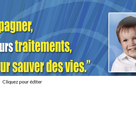
Menu
<
>
Blog
Evènements
Photos
Vidéos - Facebook
?>
Images de la page d'accueil
Cliquez pour éditer