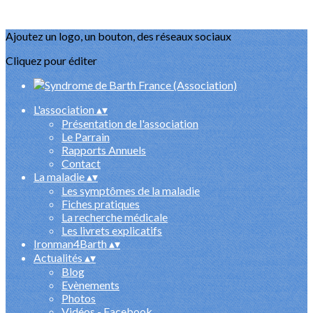
Ajoutez un logo, un bouton, des réseaux sociaux
Cliquez pour éditer
L'association
▴
▾
Présentation de l'association
Le Parrain
Rapports Annuels
Contact
La maladie
▴
▾
Les symptômes de la maladie
Fiches pratiques
La recherche médicale
Les livrets explicatifs
Ironman4Barth
▴
▾
Actualités
▴
▾
Blog
Evènements
Photos
Vidéos - Facebook