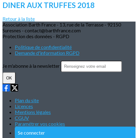
DINER AUX TRUFFES 2018
Retour à la liste
Association Barth France - 13, rue de la Terrasse - 92150
Suresnes - contact@barthfrance.com
Protection des données - RGPD
Politique de confidentialité
Demande d'information RGPD
Je m'abonne à la newsletter
OK
Plan du site
Licences
Mentions légales
CGUV
Paramétrer vos cookies
Se connecter