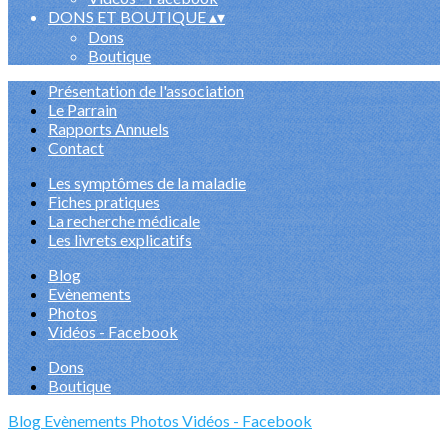
DONS ET BOUTIQUE
▴
▾
Dons
Boutique
Présentation de l'association
Le Parrain
Rapports Annuels
Contact
Les symptômes de la maladie
Fiches pratiques
La recherche médicale
Les livrets explicatifs
Blog
Evènements
Photos
Vidéos - Facebook
Dons
Boutique
Blog
Evènements
Photos
Vidéos - Facebook